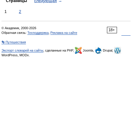
Страницы
следующая
→
1
2
© Академик, 2000-2026
18+
Обратная связь:
Техподдержка
,
Реклама на сайте
👣 Путешествия
Экспорт словарей на сайты
, сделанные на PHP,
Joomla,
Drupal,
WordPress, MODx.